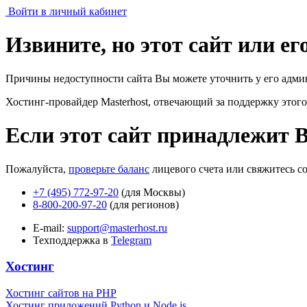
Войти в личный кабинет
Извините, но этот сайт или е
Причины недоступности сайта Вы можете уточнить у его адми
Хостинг-провайдер Masterhost, отвечающий за поддержку
этого
Если этот сайт принадлежит 
Пожалуйста,
проверьте баланс
лицевого счета или свяжитесь с
+7 (495) 772-97-20
(для Москвы)
8-800-200-97-20
(для регионов)
E-mail:
support@masterhost.ru
Техподдержка в
Telegram
Хостинг
Хостинг сайтов на PHP
Хостинг приложений Python и Node.js